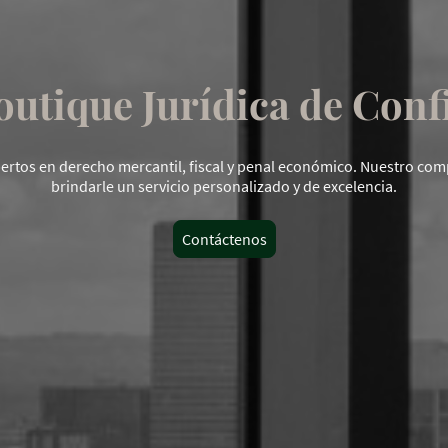
outique Jurídica de Conf
rtos en derecho mercantil, fiscal y penal económico. Nuestro co
brindarle un servicio personalizado y de excelencia.
Contáctenos