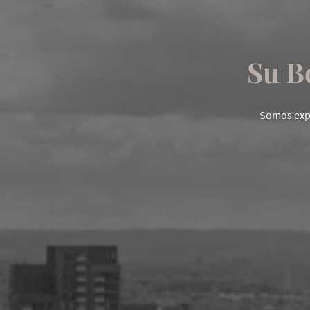
Su B
Somos expe