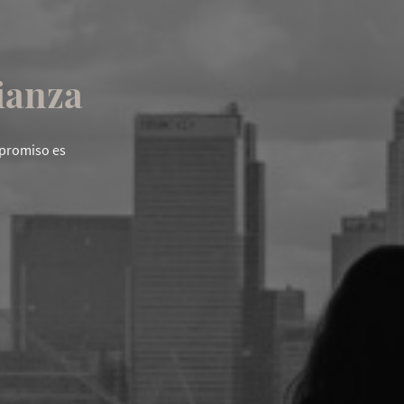
ianza
mpromiso es